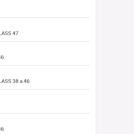
LASS 47
46
ASS 38 a 46
36