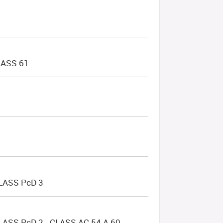
LASS 61
LASS PcD 3
SS PcD 2 - CLASS AC 54 A 60