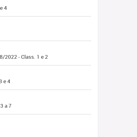
e 4
/2022 - Class. 1 e 2
3 e 4
3 a 7
2