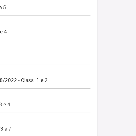
a 5
e 4
/2022 - Class. 1 e 2
3 e 4
3 a 7